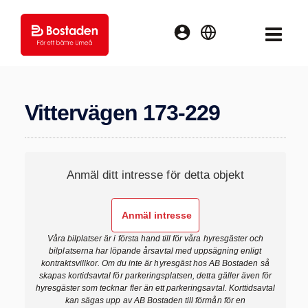
Logga
MENY
English
in
Vittervägen 173-229
Anmäl ditt intresse för detta objekt
Våra bilplatser är i första hand till för våra hyresgäster och
bilplatserna har löpande årsavtal med uppsägning enligt
kontraktsvillkor. Om du inte är hyresgäst hos AB Bostaden så
skapas kortidsavtal för parkeringsplatsen, detta gäller även för
hyresgäster som tecknar fler än ett parkeringsavtal. Korttidsavtal
kan sägas upp av AB Bostaden till förmån för en