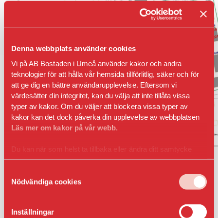
Denna webbplats använder cookies
Vi på AB Bostaden i Umeå använder kakor och andra
teknologier för att hålla vår hemsida tillförlitlig, säker och för
att ge dig en bättre användarupplevelse. Eftersom vi
värdesätter din integritet, kan du välja att inte tillåta vissa
typer av kakor. Om du väljer att blockera vissa typer av
kakor kan det dock påverka din upplevelse av webbplatsen
Läs mer om kakor på vår webb.
Du kan när som helst ta tillbaka eller ändra ditt samtycke
genom att klicka på ikonen i det nedre vänsta hörnet
i webbläsaren.
Samtyckesval
Nödvändiga cookies
Inställningar
Bilplatsen har löpande årsavtal, uppsägning enligt