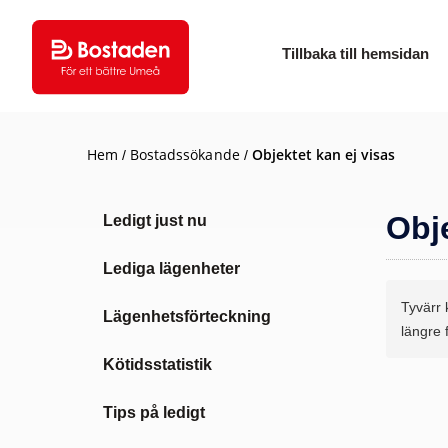
Tillbaka till hemsidan
Hem
Bostadssökande
Objektet kan ej visas
/
/
Obje
Ledigt just nu
Lediga lägenheter
Tyvärr 
Lägenhetsförteckning
längre f
Kötidsstatistik
Tips på ledigt