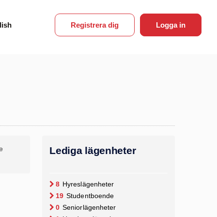
lish
Registrera dig
Logga in
e
Lediga lägenheter
8
Hyres­lägenheter
19
Student­boende
0
Senior­lägenheter