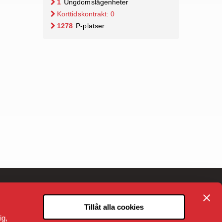
1
Ungdoms­lägenheter
Korttidskontrakt:
0
1278
P-platser
Tillåt alla cookies
ig,