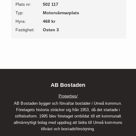
Plats nr:
502 117
Typ:
Motorvärmarplats
Hyra:
468 kr
Fastighet:
Osten 3
AB Bostaden
Properties/
AB Bostaden bygger och förvaltar bostäder i Umeå kommun.
Företagets historia sträcker sig från 1953, då det startade i
stiftelseform. 1995 blev företaget ombildat till ett kommunalt
allmännyttigt bolag med uppdrag att bidra till Umeå kommuns
tillväxt och bostadsförsörjning.