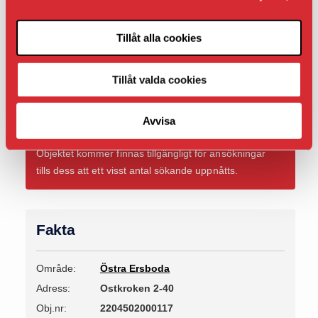
frisörer, Folkets hus, närbutik, gatukök och äldrevård
på flera olika språk.
Tillåt alla cookies
Läs mer om området
Tillåt valda cookies
Tillträde:
Nu
Avvisa
Tillgänglig från:
Nu
Objektet kommer finnas tillgängligt för ansökningar
tills dess att ett visst antal sökande uppnåtts.
Fakta
Område:
Östra Ersboda
Adress:
Ostkroken 2-40
Obj.nr:
2204502000117