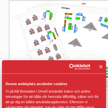
Denna webbplats använder cookies
Vi på AB Bostaden i Umeå använder kakor och andra
teknologier för att hålla vår hemsida tillförlitlig, säker och för
att ge dig en bättre användarupplevelse. Eftersom vi
värdesätter din integritet, kan du välja att inte tillåta vissa