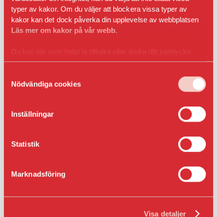
typer av kakor. Om du väljer att blockera vissa typer av
kakor kan det dock påverka din upplevelse av webbplatsen
Läs mer om kakor på vår webb.
Bilplatsen har löpande årsavtal, uppsägning enligt
kontraktsvillkor.
Du kan när som helst ta tillbaka eller ändra ditt samtycke
genom att klicka på ikonen i det nedre vänsta hörnet
Information
i webbläsaren.
Samtyckesval
Nödvändiga cookies
1320W eluttag för motorvärmare, timer- och
temperaturstyrning.
Inställningar
Parkeringsplats utan tak.
Statistik
Östra Ersboda
Stadsdelen ligger ungefär 6 km norr om centrala
Marknadsföring
Umeå och goda bussförbindelser finns. På Östra
Ersboda hittar du bland annat motionsslingor,
fotbollsplaner, skolor, daghem, bibliotek, tandvård,
Visa detaljer